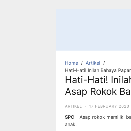
Skip
to
content
Home
Artikel
Hati-Hati! Inilah Bahaya Pap
Hati-Hati! Ini
Asap Rokok Ba
ARTIKEL
·
17 FEBRUARY 2023
SPC
– Asap rokok memiliki b
anak.