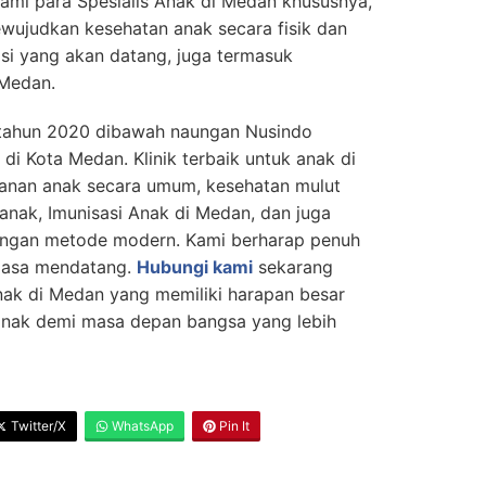
ami para Spesialis Anak di Medan khususnya,
ujudkan kesehatan anak secara fisik dan
si yang akan datang, juga termasuk
 Medan.
a tahun 2020 dibawah naungan Nusindo
di Kota Medan. Klinik terbaik untuk anak di
anan anak secara umum, kesehatan mulut
i anak, Imunisasi Anak di Medan, dan juga
engan metode modern. Kami berharap penuh
masa mendatang.
Hubungi kami
sekarang
Anak di Medan yang memiliki harapan besar
nak demi masa depan bangsa yang lebih
Twitter/X
WhatsApp
Pin It