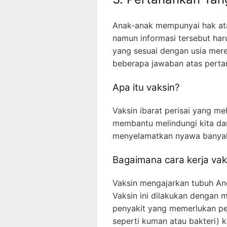
Anak-anak mempunyai hak ata
namun informasi tersebut har
yang sesuai dengan usia mer
beberapa jawaban atas perta
Apa itu vaksin?
Vaksin ibarat perisai yang me
membantu melindungi kita dar
menyelamatkan nyawa banyak
Bagaimana cara kerja vak
Vaksin mengajarkan tubuh An
Vaksin ini dilakukan dengan
penyakit yang memerlukan pe
seperti kuman atau bakteri) 