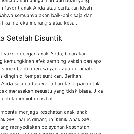
menciptakan pengalihan perhatian yang
 favorit anak Anda atau ceritakan kisah
 bahwa semuanya akan baik-baik saja dan
 jika mereka menangis atau kesal.
a Setelah Disuntik
 vaksin dengan anak Anda, bicarakan
g kemungkinan efek samping vaksin dan apa
tuk membantu mereka yang ada di rumah,
dingin di tempat suntikan. Berikan
k Anda selama beberapa hari ke depan untuk
ak merasakan sesuatu yang tidak biasa. Jika
 untuk meminta nasihat.
embantu menjaga kesehatan anak-anak
ak SPC harus dibangun. Klinik Anak SPC
yang menyediakan pelayanan kesehatan