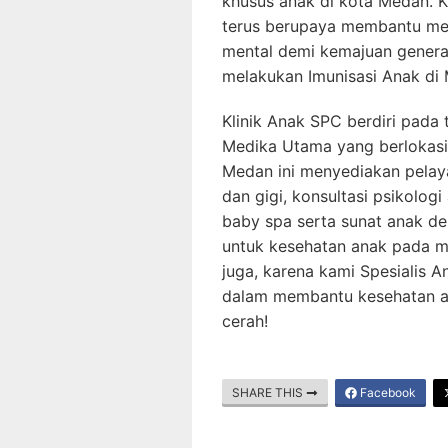
khusus anak di kota Medan. K
terus berupaya membantu mew
mental demi kemajuan genera
melakukan Imunisasi Anak di
Klinik Anak SPC berdiri pad
Medika Utama yang berlokasi 
Medan ini menyediakan pelay
dan gigi, konsultasi psikolog
baby spa serta sunat anak d
untuk kesehatan anak pada 
juga, karena kami Spesialis 
dalam membantu kesehatan a
cerah!
SHARE THIS
Facebook