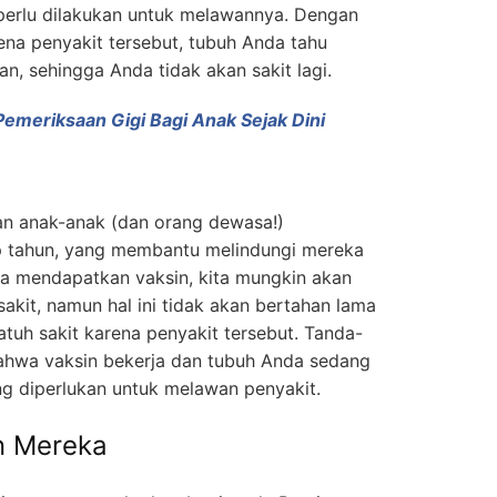
perlu dilakukan untuk melawannya. Dengan
kena penyakit tersebut, tubuh Anda tahu
an, sehingga Anda tidak akan sakit lagi.
Pemeriksaan Gigi Bagi Anak Sejak Dini
an anak-anak (dan orang dewasa!)
p tahun, yang membantu melindungi mereka
ita mendapatkan vaksin, kita mungkin akan
kit, namun hal ini tidak akan bertahan lama
jatuh sakit karena penyakit tersebut. Tanda-
bahwa vaksin bekerja dan tubuh Anda sedang
 diperlukan untuk melawan penyakit.
an Mereka