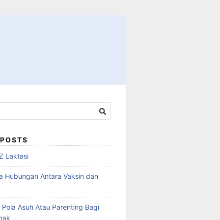
 POSTS
Z Laktasi
a Hubungan Antara Vaksin dan
 Pola Asuh Atau Parenting Bagi
Anak