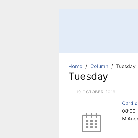
Skip
to
content
Home
Column
Tuesday
Tuesday
·
10 OCTOBER 2019
Cardio
08:00
M.And