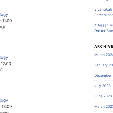
3 Langkah
logy
Pemeriksaa
-
11:00
4 Alasan 
w.K
Dokter Spe
ARCHIV
March 202
logy
-
12:00
January 2
.C
December 
July 2023
June 2023
logy
-
13:00
March 202
erson